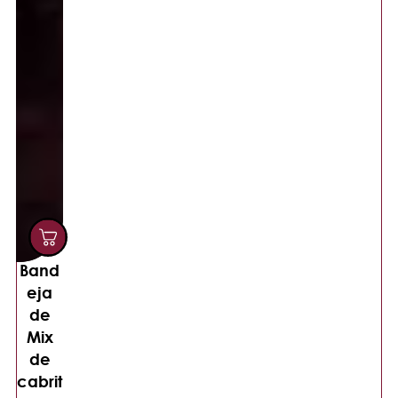
Band
eja
de
Mix
de
cabrit