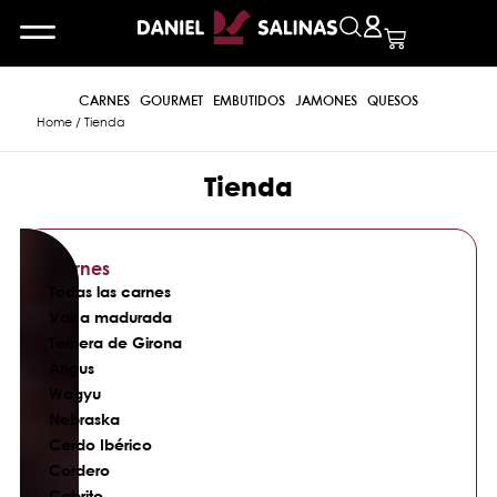
CARNES
GOURMET
EMBUTIDOS
JAMONES
QUESOS
Home
/ Tienda
Tienda
Carnes
Todas las carnes
Vaca madurada
Ternera de Girona
Angus
Wagyu
Nebraska
Cerdo Ibérico
Cordero
Cabrito