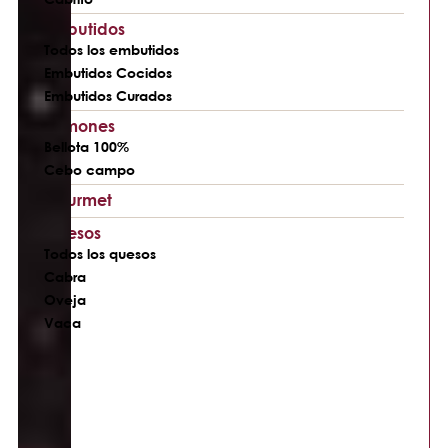
Embutidos
Todos los embutidos
Embutidos Cocidos
Embutidos Curados
Jamones
Bellota 100%
Cebo campo
Gourmet
Quesos
Todos los quesos
Cabra
Oveja
Vaca