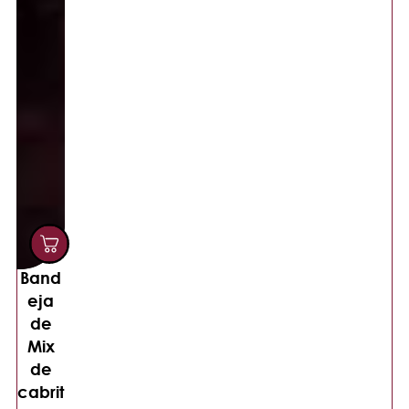
Band
eja
de
Mix
de
cabrit