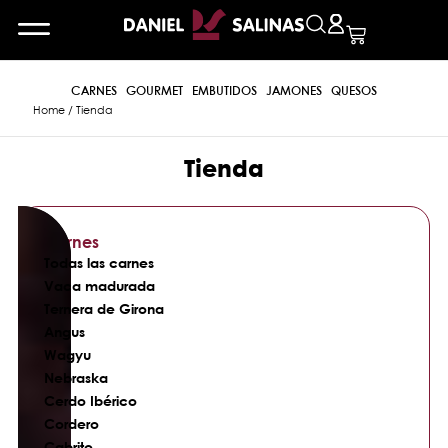
CARNES
GOURMET
EMBUTIDOS
JAMONES
QUESOS
Home
/ Tienda
Tienda
Carnes
Todas las carnes
Vaca madurada
Ternera de Girona
Angus
Wagyu
Nebraska
Cerdo Ibérico
Cordero
Cabrito