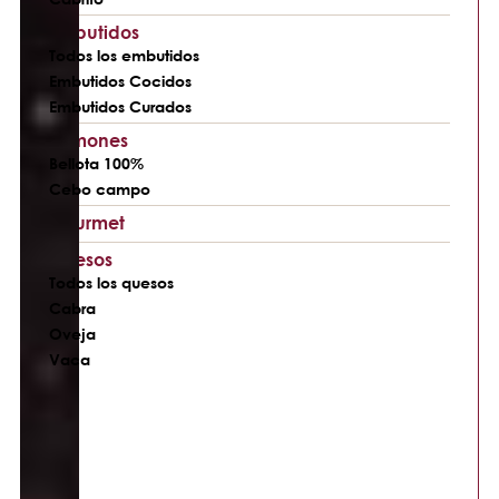
Embutidos
Todos los embutidos
Embutidos Cocidos
Embutidos Curados
Jamones
Bellota 100%
Cebo campo
Gourmet
Quesos
Todos los quesos
Cabra
Oveja
Vaca