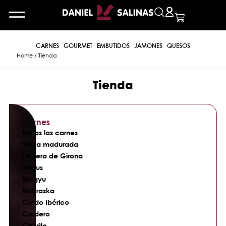
CARNES
GOURMET
EMBUTIDOS
JAMONES
QUESOS
Home
/ Tienda
Tienda
Carnes
Todas las carnes
Vaca madurada
Ternera de Girona
Angus
Wagyu
Nebraska
Cerdo Ibérico
Cordero
Cabrito