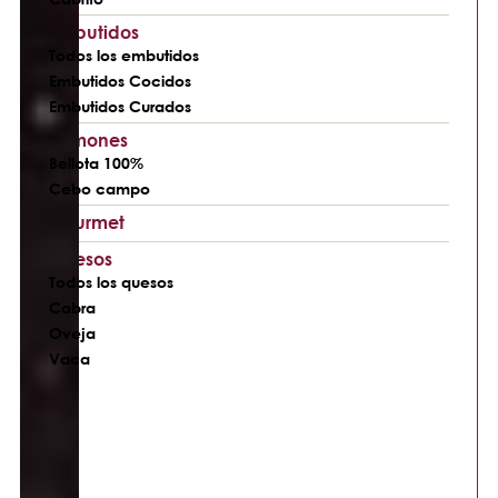
Embutidos
Todos los embutidos
Embutidos Cocidos
Embutidos Curados
Jamones
Bellota 100%
Cebo campo
Gourmet
Quesos
Todos los quesos
Cabra
Oveja
Vaca