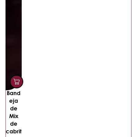
Band
eja
de
Mix
de
cabrit