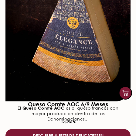
Queso Comte AOC 6/9 Meses
Queso Comté AOC
El
es el queso francés con
mayor producción dentro de las
Denominaciones...
13,98
€
DESCUBRE NUESTROS DELICATESSEN