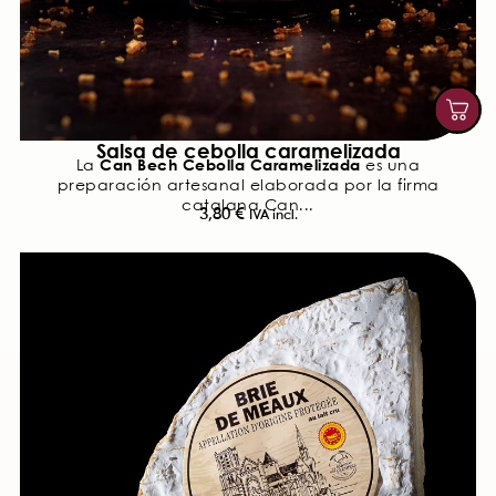
Salsa de cebolla caramelizada
Can Bech Cebolla Caramelizada
La
es una
preparación artesanal elaborada por la firma
catalana Can...
3,80
€
IVA incl.