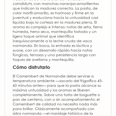
candidum
, con manchas naranjas-amarillentas
que indican la madurez correcta. La pasta, de
color marfil-amarillo, es harinosa y firme en la
juventud y evoluciona hacia la untuosidad casi
líquida bajo la corteza en la madurez plena. El
aroma es complejo e intenso: notas de seta, tierra
húmeda, heno seco, mantequilla tostada y un
ligero toque animal que identifica
inequívocamente a la leche cruda de vaca
normanda. En boca, la entrada es láctica y
suave, con un desarrollo rápido hacia notas
fúngicas, terrosas y una persistencia larga con
toques de avellana y mantequilla.
Cómo disfrutarlo
El Camembert de Normandie debe servirse a
temperatura ambiente —sacarlo del frigorífico 45-
60 minutos antes— para que la pasta alcance su
máxima untuosidad y los aromas se liberen
completamente. Sobre una tosta de baguette o
pan de centeno, con o sin acompañamiento: el
Camembert de calidad no necesita nada más
para brillar. Clásicamente acompañado con
sidra normanda —el maridaje histórico de la