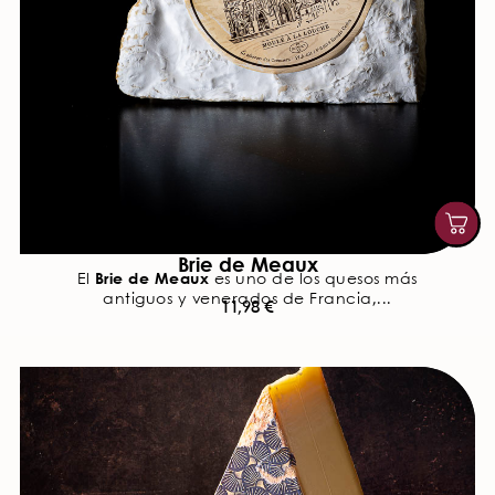
Brie de Meaux
Brie de Meaux
El
es uno de los quesos más
antiguos y venerados de Francia,...
11,98
€