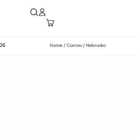
OS
Home
/
Carnes
/ Nebraska