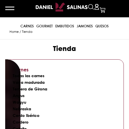
CARNES
GOURMET
EMBUTIDOS
JAMONES
QUESOS
Home
/ Tienda
Tienda
Carnes
Todas las carnes
Vaca madurada
Ternera de Girona
Angus
Wagyu
Nebraska
Cerdo Ibérico
Cordero
Cabrito