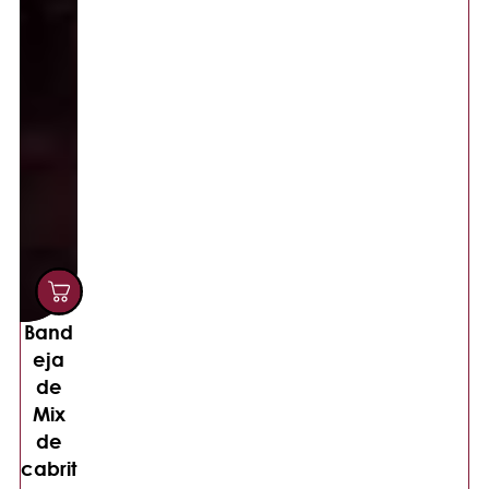
Band
eja
de
Mix
de
cabrit