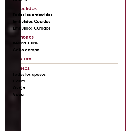
Embutidos
Todos los embutidos
Embutidos Cocidos
Embutidos Curados
Jamones
Bellota 100%
Cebo campo
Gourmet
Quesos
Todos los quesos
Cabra
Oveja
Vaca